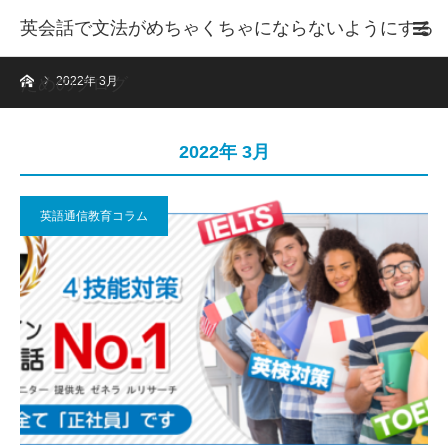
英会話で文法がめちゃくちゃにならないようにする
ホーム
ためのブログ
2022年 3月
2022年 3月
英語通信教育コラム