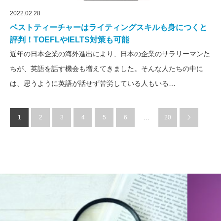
2022.02.28
ベストティーチャーはライティングスキルも身につくと
評判！TOEFLやIELTS対策も可能
近年の日本企業の海外進出により、日本の企業のサラリーマンた
ちが、英語を話す機会も増えてきました。そんな人たちの中に
は、思うように英語が話せず苦労している人もいる…
1
2
3
4
5
6
…
20
英語通信教育コラム