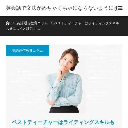
英会話で文法がめちゃくちゃにならないようにする
ホーム
ためのブログ
英語通信教育コラム
ベストティーチャーはライティングスキル
も身につくと評判！…
英語通信教育コラム
ベストティーチャーはライティングスキルも