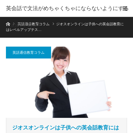
英会話で文法がめちゃくちゃにならないようにする
ホーム
ためのブログ
英語通信教育コラム
ジオスオンラインは子供への英会話教育に
はレベルアップテス…
英語通信教育コラム
ジオスオンラインは子供への英会話教育には