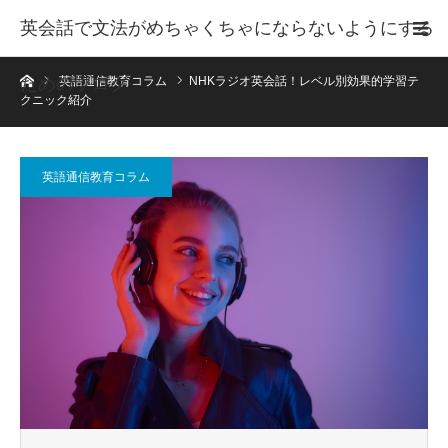
英会話で文法がめちゃくちゃにならないようにする
ホーム
ためのブログ
英語通信教育コラム
NHKラジオ英会話！レベル別効果的学習テ
クニック紹介
英語通信教育コラム