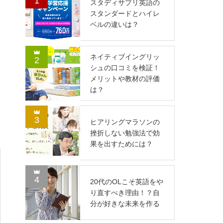
1
スタディサプリ英語の
スタンダードとハイレ
ベルの違いは？
ネイティブイングリッ
2
シュの口コミを検証！
メリットや教材の評価
は？
3
ヒアリングマラソンの
挫折しない勉強法で効
果を出すためには？
4
20代のOLこそ英語をや
り直すべき理由！？自
分が好きな未来を作る