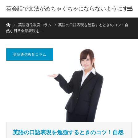
英会話で文法がめちゃくちゃにならないようにする
ホーム
ためのブログ
英語通信教育コラム
英語の口語表現を勉強するときのコツ！自
然な日常会話表現を…
英語通信教育コラム
英語の口語表現を勉強するときのコツ！自然