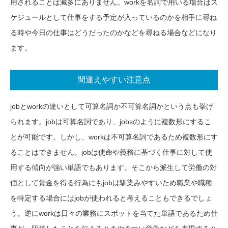
用されることは滅多にありません。workを名詞で用いる場合はス
ケジュールとして仕事をする予定が入っているのかを相手に尋ね
る時や今日の仕事はどうだったのかなどを尋ねる場合などになり
ます。
間違えやすい注意点
jobとworkの違いとして可算名詞か不可算名詞かという点も挙げ
られます。jobは可算名詞であり、jobsのように複数形にするこ
とが可能です。しかし、workは不可算名詞であるため複数形にす
ることはできません。jobは使命や義務に基づく仕事に対して使
用する傾向が強い単語でもあります。そこから派生して労働の対
価として賃金を得る行為にもjobは馴染みやすいため職業や職種
を特定する場合にはjobが使われると考えることもできるでしょ
う。逆にworkは日々の業務にスポットを当てた単語であるため仕