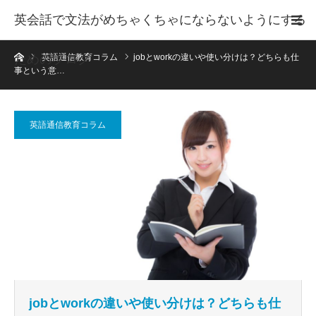
英会話で文法がめちゃくちゃにならないようにする
ホーム
ためのブログ
英語通信教育コラム
jobとworkの違いや使い分けは？どちらも仕
事という意…
英語通信教育コラム
jobとworkの違いや使い分けは？どちらも仕