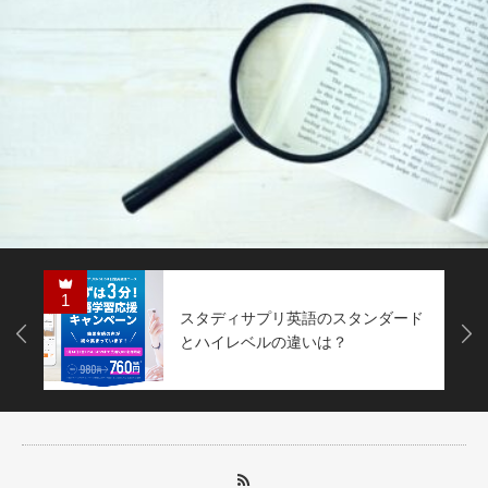
2
語のスタンダード
ネイティブイング
Next
いは？
を検証！メリット