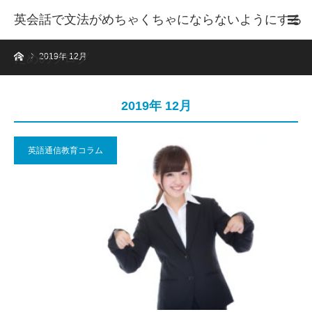
英会話で文法がめちゃくちゃにならないようにする
ホーム
ためのブログ
2019年 12月
2019年 12月
英語通信教育コラム