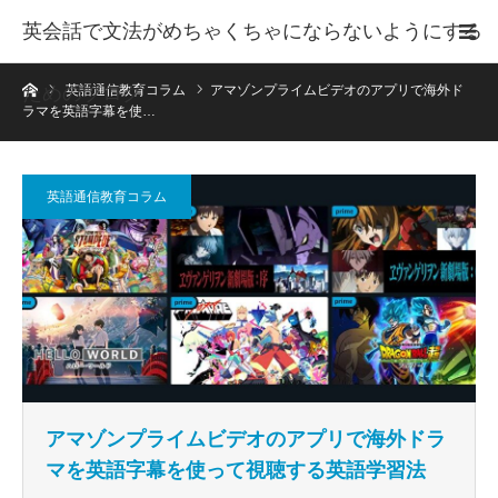
英会話で文法がめちゃくちゃにならないようにする
ホーム
ためのブログ
英語通信教育コラム
アマゾンプライムビデオのアプリで海外ド
ラマを英語字幕を使…
英語通信教育コラム
アマゾンプライムビデオのアプリで海外ドラ
マを英語字幕を使って視聴する英語学習法