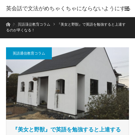
英会話で文法がめちゃくちゃにならないようにする
ホーム
ためのブログ
英語通信教育コラム
『美女と野獣』で英語を勉強すると上達す
るのが早くなる！
英語通信教育コラム
『美女と野獣』で英語を勉強すると上達する