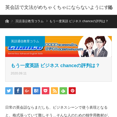
英会話で文法がめちゃくちゃにならないようにする
ホーム
ためのブログ
英語通信教育コラム
もう一度英語 ビジネス chanceの評判は？
英語通信教育コラム
もう一度英語 ビジネス chanceの評判は？
2020.09.11
日常の英会話ならまだしも、ビジネスシーンで使う表現となる
と、格式張っていて難しそう…そんな人のための独学用教材が、