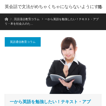
英会話で文法がめちゃくちゃにならないようにする
ホーム
ためのブログ
英語通信教育コラム
一から英語を勉強したい！テキスト・アプ
リ・本を社会人のた…
英語通信教育コラム
一から英語を勉強したい！テキスト・アプ