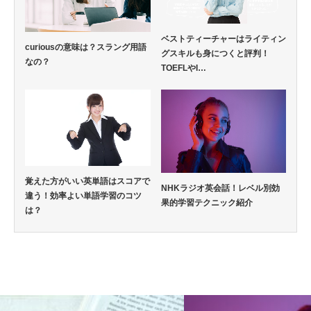
ベストティーチャーはライティン
curiousの意味は？スラング用語
グスキルも身につくと評判！
なの？
TOEFLやI…
覚えた方がいい英単語はスコアで
NHKラジオ英会話！レベル別効
違う！効率よい単語学習のコツ
果的学習テクニック紹介
は？
英語通信教育コラム