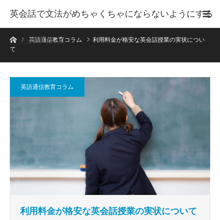
英会話で文法がめちゃくちゃにならないようにする
ホーム
ためのブログ
英語通信教育コラム
利用料金が格安な英会話授業の実状につい
て
英語通信教育コラム
利用料金が格安な英会話授業の実状について